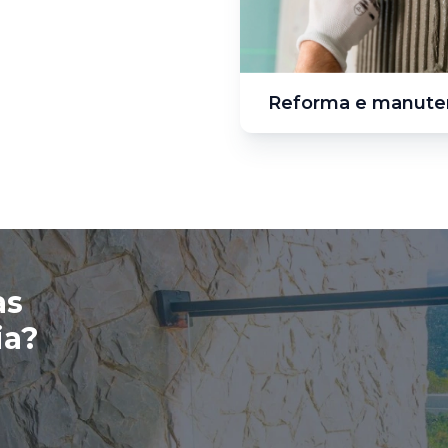
Reforma e manute
as
ia?