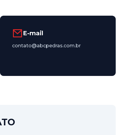
E-mail
contato@abcpedras.com.br
ATO