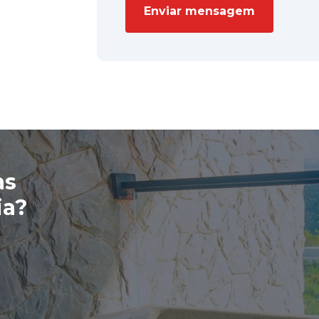
Enviar mensagem
as
ia?