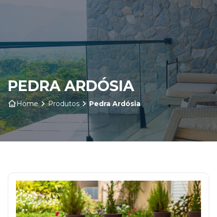
Home
Sobre nós
PEDRA ARDÓSIA
Produtos
Home
Produtos
Pedra Ardósia
Insumos
Serviços
Contato
Blog