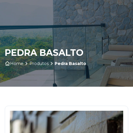
Home
Sobre nós
PEDRA BASALTO
Produtos
Home
Produtos
Pedra Basalto
Insumos
Serviços
Contato
Blog