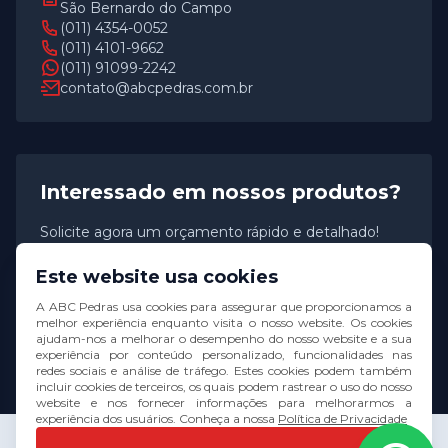
São Bernardo do Campo
(011) 4354-0052
(011) 4101-9662
(011) 91099-2242
contato@abcpedras.com.br
Interessado em nossos produtos?
Solicite agora um orçamento rápido e detalhado!
Este website usa cookies
Solicitar orçamento
A ABC Pedras usa cookies para assegurar que proporcionamos a
melhor experiência enquanto visita o nosso website. Os cookies
ajudam-nos a melhorar o desempenho do nosso website e a sua
experiência por conteúdo personalizado, funcionalidades nas
redes sociais e análise de tráfego. Estes cookies podem também
incluir cookies de terceiros, os quais podem rastrear o uso do nosso
website e nos fornecer informações para melhorarmos a
experiência dos usuários. Conheça a nossa
Política de Privacidade
© 2026 ABC Pedras. Todos os direitos reservados.