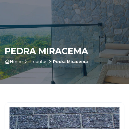
Home
Sobre nós
PEDRA MIRACEMA
Produtos
Home
Produtos
Pedra Miracema
Insumos
Serviços
Contato
Blog