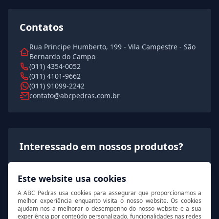
Contatos
Rua Principe Humberto, 199 - Vila Campestre - São
Bernardo do Campo
(011) 4354-0052
(011) 4101-9662
(011) 91099-2242
contato@abcpedras.com.br
Interessado em nossos produtos?
Solicite agora um orçamento rápido e detalhado!
Este website usa cookies
A ABC Pedras usa cookies para assegurar que proporcionamos a
Solicitar orçamento
melhor experiência enquanto visita o nosso website. Os cookies
ajudam-nos a melhorar o desempenho do nosso website e a sua
experiência por conteúdo personalizado, funcionalidades nas redes