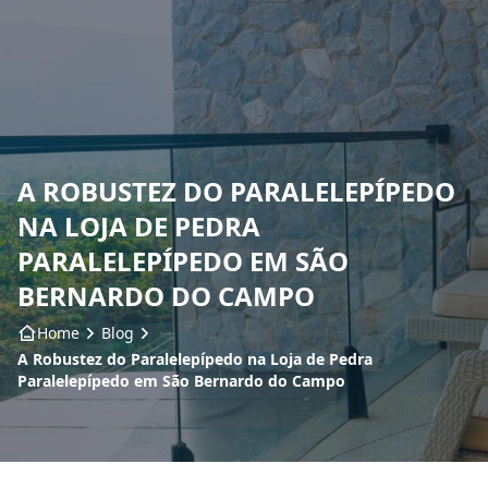
Home
Sobre nós
A ROBUSTEZ DO PARALELEPÍPEDO
Produtos
NA LOJA DE PEDRA
Insumos
PARALELEPÍPEDO EM SÃO
BERNARDO DO CAMPO
Serviços
Home
Blog
A Robustez do Paralelepípedo na Loja de Pedra
Contato
Paralelepípedo em São Bernardo do Campo
Blog