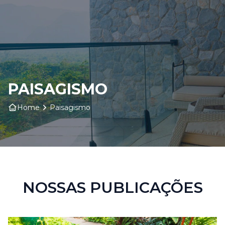
Home
Sobre nós
PAISAGISMO
Produtos
Home
Paisagismo
Insumos
Serviços
Contato
NOSSAS PUBLICAÇÕES
Blog