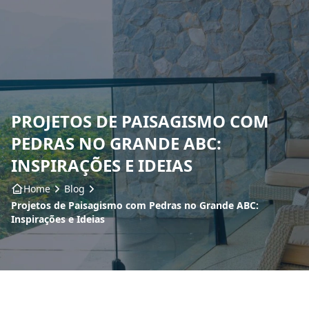
Home
Sobre nós
PROJETOS DE PAISAGISMO COM
Produtos
PEDRAS NO GRANDE ABC:
Insumos
INSPIRAÇÕES E IDEIAS
Home
Blog
Serviços
Projetos de Paisagismo com Pedras no Grande ABC:
Inspirações e Ideias
Contato
Blog