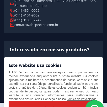
Rua Principe Humberto, 199 - Vila Campestre - São
Bernardo do Campo
(011) 4354-0052
(011) 4101-9662
(011) 91099-2242
contato@abcpedras.com.br
Interessado em nossos produtos?
Solicite agora um orçamento rápido e detalhado!
Este website usa cookies
A ABC Pedras usa cookies para assegurar que proporcionamos a
Solicitar orçamento
melhor experiência enquanto visita o nosso website. Os cookies
ajudam-nos a melhorar o desempenho do nosso website e a sua
experiência por conteúdo personalizado, funcionalidades nas redes
sociais e análise de tráfego. Estes cookies podem também incluir
cookies de terceiros, os quais podem rastrear o uso do nosso
website e nos fornecer informações para melhorarmos a
experiência dos usuários. Conheça a nossa
Política de Privacidade