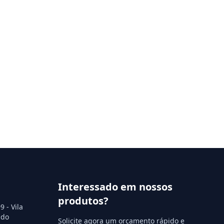
Interessado em nossos
produtos?
 - Vila
 do
Solicite agora um orçamento rápido e