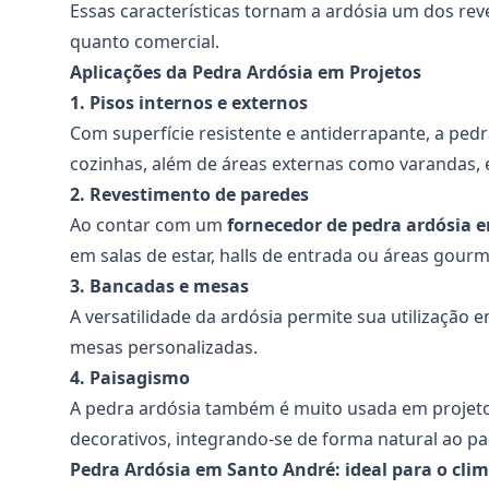
Essas características tornam a ardósia um dos rev
quanto comercial.
Aplicações da Pedra Ardósia em Projetos
1. Pisos internos e externos
Com superfície resistente e antiderrapante, a pedr
cozinhas, além de áreas externas como varandas, e
2. Revestimento de paredes
Ao contar com um
fornecedor de pedra ardósia
e
em salas de estar, halls de entrada ou áreas gourm
3. Bancadas e mesas
A versatilidade da ardósia permite sua utilização
mesas personalizadas.
4. Paisagismo
A pedra ardósia também é muito usada em projetos 
decorativos, integrando-se de forma natural ao p
Pedra Ardósia em Santo André: ideal para o clim