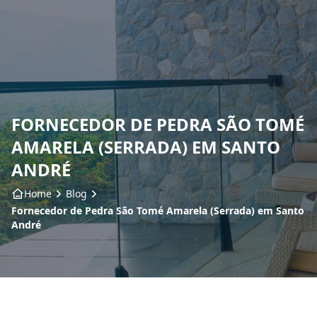
Home
Sobre nós
FORNECEDOR DE PEDRA SÃO TOMÉ
Produtos
AMARELA (SERRADA) EM SANTO
Insumos
ANDRÉ
Home
Blog
Serviços
Fornecedor de Pedra São Tomé Amarela (Serrada) em Santo
André
Contato
Blog