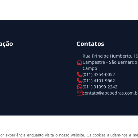
ação
Contatos
Rua Principe Humberto, 199
Campestre - São Bernardo
Campo
(011) 4354-0052
(011) 4101-9662
(011) 91099-2242
contato@abcpedras.com.b
r experiência enquanto visita o nosso website. Os cookies ajudam-nos a m
© 2026 ABC Pedras. Todos os direitos reservados.