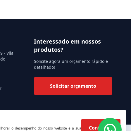
Interessado em nossos
produtos?
 - Vila
 do
Solicite agora um orçamento rápido e
detalhado!
Solicitar orçamento
r
Continuar
elhorar o desempenho do nosso website e a sua