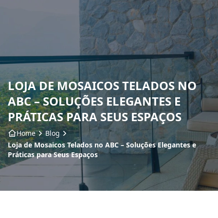
Home
Sobre nós
LOJA DE MOSAICOS TELADOS NO
Produtos
ABC – SOLUÇÕES ELEGANTES E
Insumos
PRÁTICAS PARA SEUS ESPAÇOS
Home
Blog
Serviços
Loja de Mosaicos Telados no ABC – Soluções Elegantes e
Práticas para Seus Espaços
Contato
Blog