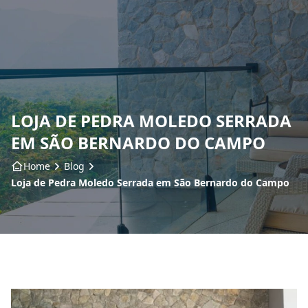
Home
Sobre nós
LOJA DE PEDRA MOLEDO SERRADA
Produtos
EM SÃO BERNARDO DO CAMPO
Insumos
Home
Blog
Loja de Pedra Moledo Serrada em São Bernardo do Campo
Serviços
Contato
Blog