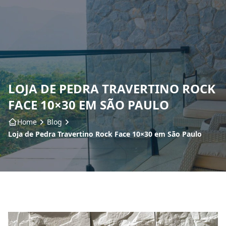
Home
Sobre nós
LOJA DE PEDRA TRAVERTINO ROCK
Produtos
FACE 10×30 EM SÃO PAULO
Insumos
Home
Blog
Loja de Pedra Travertino Rock Face 10×30 em São Paulo
Serviços
Contato
Blog