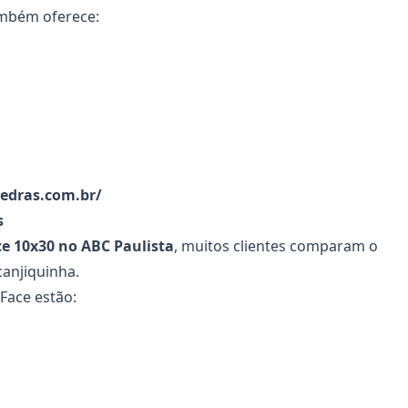
ambém oferece:
edras.com.br/
s
ce 10x30
no ABC Paulista
, muitos clientes comparam o
canjiquinha.
 Face estão: