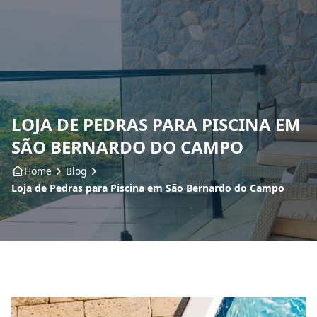
Home
Sobre nós
LOJA DE PEDRAS PARA PISCINA EM
Produtos
SÃO BERNARDO DO CAMPO
Insumos
Home
Blog
Loja de Pedras para Piscina em São Bernardo do Campo
Serviços
Contato
Blog