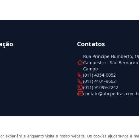
ação
Contatos
Rua Principe Humberto, 199
Campestre - São Bernardo
Campo
(011) 4354-0052
(011) 4101-9662
(011) 91099-2242
contato@abcpedras.com.b
r experiência enquanto visita o nosso website. Os cookies ajudam-nos a m
© 2026 ABC Pedras. Todos os direitos reservados.