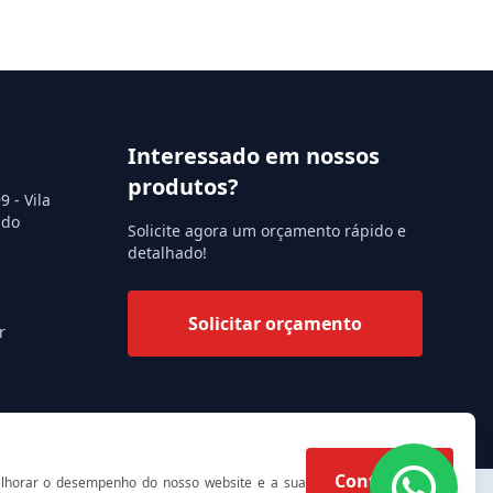
Interessado em nossos
produtos?
 - Vila
 do
Solicite agora um orçamento rápido e
detalhado!
Solicitar orçamento
r
Continuar
elhorar o desempenho do nosso website e a sua