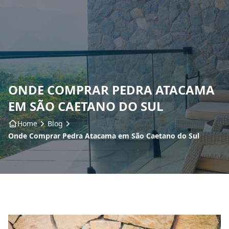
Home
Sobre nós
ONDE COMPRAR PEDRA ATACAMA
Produtos
EM SÃO CAETANO DO SUL
Insumos
Home
Blog
Onde Comprar Pedra Atacama em São Caetano do Sul
Serviços
Contato
Blog