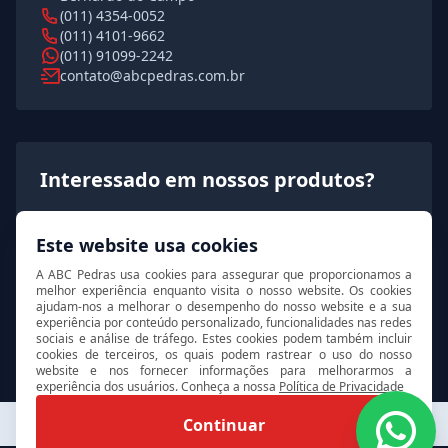
(011) 4354-0052
(011) 4101-9662
(011) 91099-2242
contato@abcpedras.com.br
Interessado em nossos produtos?
Solicite agora um orçamento rápido e detalhado!
Este website usa cookies
A ABC Pedras usa cookies para assegurar que proporcionamos a
Solicitar orçamento
melhor experiência enquanto visita o nosso website. Os cookies
ajudam-nos a melhorar o desempenho do nosso website e a sua
experiência por conteúdo personalizado, funcionalidades nas redes
sociais e análise de tráfego. Estes cookies podem também incluir
cookies de terceiros, os quais podem rastrear o uso do nosso
website e nos fornecer informações para melhorarmos a
experiência dos usuários. Conheça a nossa
Política de Privacidade
© 2026 ABC Pedras. Todos os direitos reservados.
Continuar