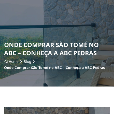
Home
Sobre nós
ONDE COMPRAR SÃO TOMÉ NO
Produtos
ABC – CONHEÇA A ABC PEDRAS
Insumos
Home
Blog
Onde Comprar São Tomé no ABC – Conheça a ABC Pedras
Serviços
Contato
Blog