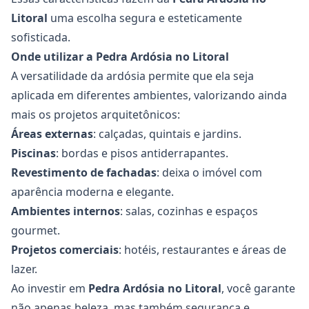
Litoral
uma escolha segura e esteticamente
sofisticada.
Onde utilizar a Pedra Ardósia no Litoral
A versatilidade da ardósia permite que ela seja
aplicada em diferentes ambientes, valorizando ainda
mais os projetos arquitetônicos:
Áreas externas
: calçadas, quintais e jardins.
Piscinas
: bordas e pisos antiderrapantes.
Revestimento de fachadas
: deixa o imóvel com
aparência moderna e elegante.
Ambientes internos
: salas, cozinhas e espaços
gourmet.
Projetos comerciais
: hotéis, restaurantes e áreas de
lazer.
Ao investir em
Pedra Ardósia
no Litoral
, você garante
não apenas beleza, mas também segurança e