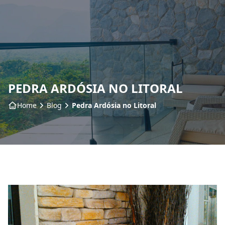
Home
Sobre nós
PEDRA ARDÓSIA NO LITORAL
Produtos
Home
Blog
Pedra Ardósia no Litoral
Insumos
Serviços
Contato
Blog