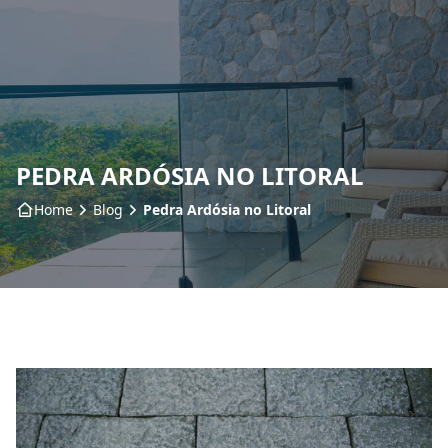
Home
Sobre nós
PEDRA ARDÓSIA NO LITORAL
Produtos
Home
Blog
Pedra Ardósia no Litoral
Insumos
Serviços
Contato
Blog