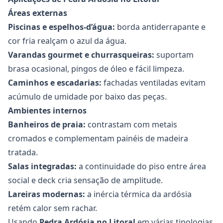
Áreas externas
Piscinas e espelhos-d’água:
borda antiderrapante e
cor fria realçam o azul da água.
Varandas gourmet e churrasqueiras:
suportam
brasa ocasional, pingos de óleo e fácil limpeza.
Caminhos e escadarias:
fachadas ventiladas evitam
acúmulo de umidade por baixo das peças.
Ambientes internos
Banheiros de praia:
contrastam com metais
cromados e complementam painéis de madeira
tratada.
Salas integradas:
a continuidade do piso entre área
social e deck cria sensação de amplitude.
Lareiras modernas:
a inércia térmica da ardósia
retém calor sem rachar.
Usando
Pedra Ardósia no Litoral
em várias tipologias