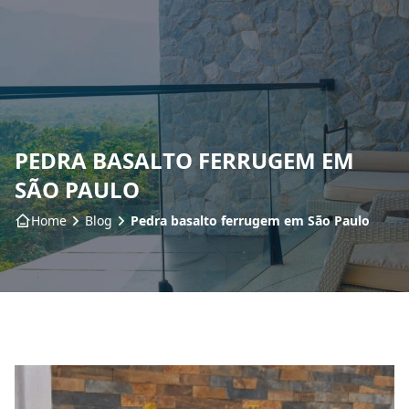
Home
Sobre nós
PEDRA BASALTO FERRUGEM EM
Produtos
SÃO PAULO
Insumos
Home
Blog
Pedra basalto ferrugem em São Paulo
Serviços
Contato
Blog