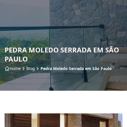
Home
Sobre nós
PEDRA MOLEDO SERRADA EM SÃO
Produtos
PAULO
Insumos
Home
Blog
Pedra Moledo Serrada em São Paulo
Serviços
Contato
Blog