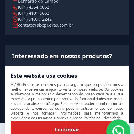
Bernardo do Campo
(011) 4354-0052
(011) 4101-9662
(011) 91099-2242
contato@abcpedras.com.br
Interessado em nossos produtos?
Solicite agora um orçamento rápido e detalhado!
Este website usa cookies
A ABC Pedras usa cookies para assegurar que proporcionamos a
Solicitar orçamento
melhor experiência enquanto visita o nosso website. Os cookies
ajudam-nos a melhorar o desempenho do nosso website e a sua
experiência por conteúdo personalizado, funcionalidades nas redes
sociais e análise de tráfego. Estes cookies podem também incluir
cookies de terceiros, os quais podem rastrear o uso do nosso
website e nos fornecer informações para melhorarmos a
experiência dos usuários. Conheça a nossa
Política de Privacidade
© 2026 ABC Pedras. Todos os direitos reservados.
Continuar