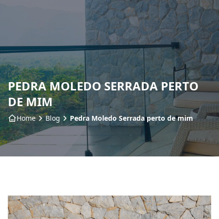
Home
Sobre nós
PEDRA MOLEDO SERRADA PERTO
Produtos
DE MIM
Insumos
Home
Blog
Pedra Moledo Serrada perto de mim
Serviços
Contato
Blog