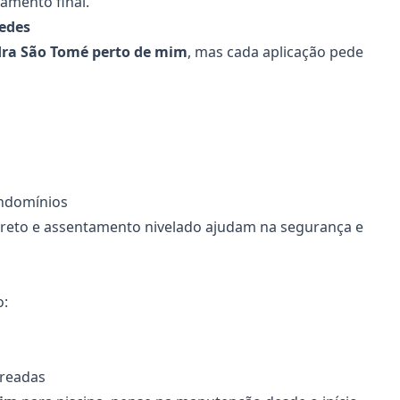
bamento final.
redes
ra São Tomé perto de mim
, mas cada aplicação pede
ondomínios
orreto e assentamento nivelado ajudam na segurança e
o:
breadas