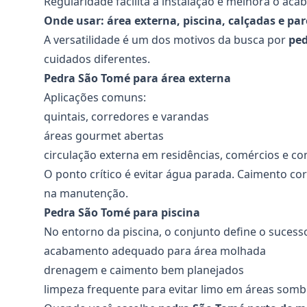
Regularidade facilita a instalação e melhora o aca
Onde usar: área externa, piscina, calçadas e pa
A versatilidade é um dos motivos da busca por
ped
cuidados diferentes.
Pedra São Tomé para área externa
Aplicações comuns:
quintais, corredores e varandas
áreas gourmet abertas
circulação externa em residências, comércios e c
O ponto crítico é evitar água parada. Caimento c
na manutenção.
Pedra São Tomé para piscina
No entorno da piscina, o conjunto define o sucess
acabamento adequado para área molhada
drenagem e caimento bem planejados
limpeza frequente para evitar limo em áreas som