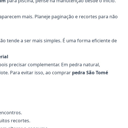
mim
para piscina, pense na manutenção desde o início.
 aparecem mais. Planeje paginação e recortes para não
ão tende a ser mais simples. É uma forma eficiente de
rial
pois precisar complementar. Em pedra natural,
ote. Para evitar isso, ao comprar
pedra São Tomé
 encontros.
tos recortes.