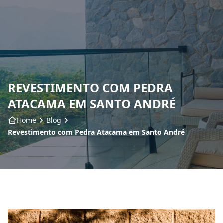
Home
Sobre nós
REVESTIMENTO COM PEDRA
Produtos
ATACAMA EM SANTO ANDRÉ
Insumos
Home
Blog
Revestimento com Pedra Atacama em Santo André
Serviços
Contato
Blog