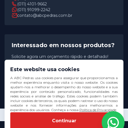
(011) 4101-9662
(011) 91099-2242
contato@abcpedras.com.br
Interessado em nossos produtos?
Solicite agora um orçamento rápido e detalhado!
Este website usa cookies
Solicitar orçamento
A ABC Pedras usa cookies para assegurar que proporcionamos a
melhor experiência enquanto visita o nosso website. Os cookies
ajudam-nos a melhorar o desempenho do nosso website e a sua
experiência por conteúdo personalizado, funcionalidades nas
redes sociais e análise de tráfego. Estes cookies podem também
incluir cookies de terceiros, os quais podem rastrear o uso do nosso
website e nos fornecer informações para melhorarmos a
experiência dos usuários. Conheça a nossa
Política de Privacidade
© 2026 ABC Pedras. Todos os direitos reservados.
Continuar
Desenvolvido por
Goognet Solução Digital