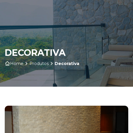
Home
Sobre nós
DECORATIVA
Produtos
Home
Produtos
Decorativa
Insumos
Serviços
Contato
Blog