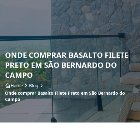
Home
Sobre nós
ONDE COMPRAR BASALTO FILETE
Produtos
PRETO EM SÃO BERNARDO DO
Insumos
CAMPO
Home
Blog
Serviços
Onde comprar Basalto Filete Preto em São Bernardo do
Campo
Contato
Blog