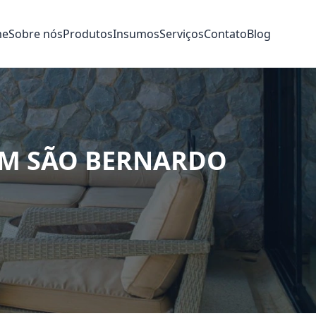
me
Sobre nós
Produtos
Insumos
Serviços
Contato
Blog
EM SÃO BERNARDO