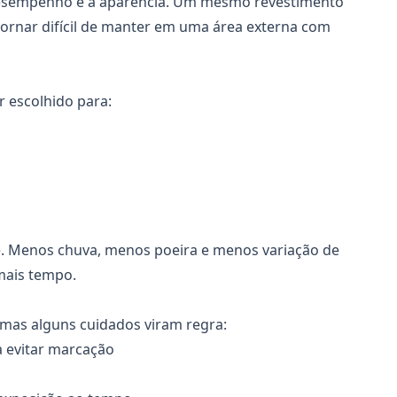
 desempenho e a aparência. Um mesmo revestimento
tornar difícil de manter em uma área externa com
r escolhido para:
e. Menos chuva, menos poeira e menos variação de
mais tempo.
 mas alguns cuidados viram regra:
a evitar marcação