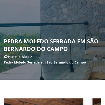
Home
Sobre nós
PEDRA MOLEDO SERRADA EM SÃO
Produtos
BERNARDO DO CAMPO
Insumos
Home
Blog
Pedra Moledo Serrada em São Bernardo do Campo
Serviços
Contato
Blog