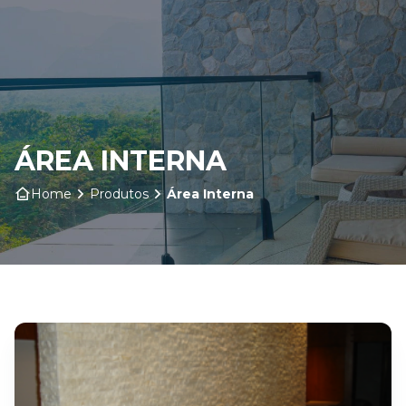
Home
Sobre nós
ÁREA INTERNA
Produtos
Home
Produtos
Área Interna
Insumos
Serviços
Contato
Blog