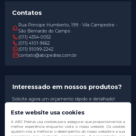
Contatos
Rua Principe Humberto, 199 - Vila Campestre -
São Bernardo do Campo
(011) 4354-0052
(011) 4101-9662
(011) 91099-2242
contato@abcpedras.com.br
Interessado em nossos produtos?
Solicite agora um orçamento rápido e detalhado!
Este website usa cookies
Solicitar orçamento
A ABC Pedras usa cookies para assegurar que proporcionamos a
melhor experiência enquanto visita o nosso website. Os cookies
ajudam-nos a melhorar o desempenho do nosso website e a sua